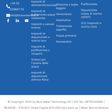
Impianti di
+39 02
Purificazione
Alluminio e leghe
demineralizzazione
leggere
92866776
Depurazione
Impianti di
acqua di scarico
Verniciatura
trattamento acque
info@bluewatertech.it
(WWT)
meteoriche
Automotive
ZLD (impianti a
Impianti a osmosi
Trattamento
scarico zero)
inversa
superfici
Impianti di
Acqua primaria
depurazione a
scarico zero
Aeronautica
Impianti di
purificazione e
recupero
Sistemi per
l’analisi delle
acque
Impianti di
depurazione
chimico-fisica
© Copyright 2025 by Blue Water Technology Srl | VAT No. 08712530966 |
REAN MI – 2112431 | Share Capital €25,000 fully paid-up | Milan Monza Brianza