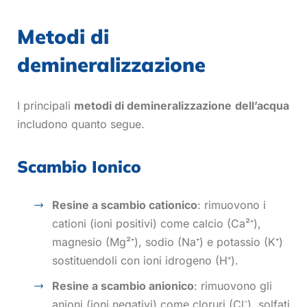
Metodi di
demineralizzazione
I principali
metodi di demineralizzazione
dell’acqua
includono quanto segue.
Scambio Ionico
Resine a scambio cationico
: rimuovono i
cationi (ioni positivi) come calcio (Ca²
⁺
),
magnesio (Mg²
⁺
), sodio (Na
⁺
) e potassio (K
⁺
)
sostituendoli con ioni idrogeno (H
⁺
).
Resine a scambio anionico
: rimuovono gli
anioni (ioni negativi) come cloruri (Cl
⁻
), solfati