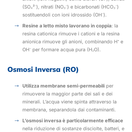
(SO
₄
²
⁻
), nitrati (NO
₃⁻
) e bicarbonati (HCO
₃⁻
)
sostituendoli con ioni idrossido (OH
⁻
).
Resine a letto misto
lavorano in coppia
: la
resina cationica rimuove i cationi e la resina
anionica rimuove gli anioni, combinando H
⁺
e
OH
⁻
per formare acqua pura (H
₂
O).
Osmosi Inversa (RO)
Utilizza membrane semi-permeabili
per
rimuovere la maggior parte dei sali e dei
minerali. L’acqua viene spinta attraverso la
membrana, separandola dai contaminanti.
L’osmosi inversa è particolarmente efficace
nella riduzione di sostanze disciolte, batteri, e