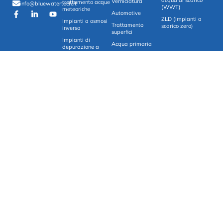
Verniciatura
trattamento acque
info@bluewatertech.it
(WWT)
meteoriche
Automotive
ZLD (impianti a
Impianti a osmosi
Trattamento
scarico zero)
inversa
superfici
Impianti di
Acqua primaria
depurazione a
scarico zero
Aeronautica
Impianti di
purificazione e
recupero
Sistemi per
l’analisi delle
acque
Impianti di
depurazione
chimico-fisica
© Copyright 2025 by Blue Water Technology Srl | VAT No. 08712530966 |
REAN MI – 2112431 | Share Capital €25,000 fully paid-up | Milan Monza Brianza
Lodi Company Register No. 08712530966 | Communication by Naxa
Privacy policy
|
Cookie policy