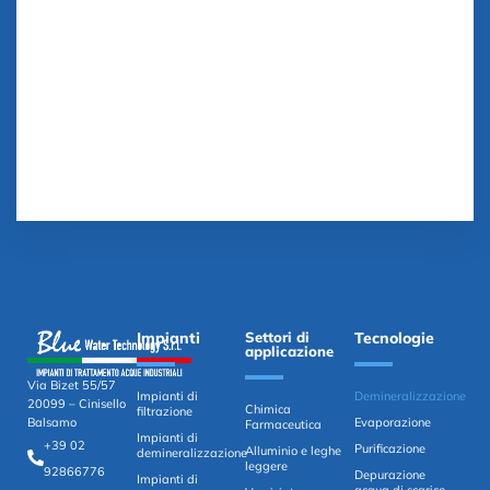
Impianti
Settori di
Tecnologie
applicazione
Via Bizet 55/57
Impianti di
Demineralizzazione
20099 – Cinisello
Chimica
filtrazione
Evaporazione
Balsamo
Farmaceutica
Impianti di
+39 02
Purificazione
Alluminio e leghe
demineralizzazione
leggere
92866776
Depurazione
Impianti di
acqua di scarico