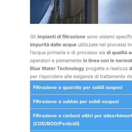
Gli
impianti di filtrazione
sono sistemi specifi
impurità dalle acque
utilizzate nei processi in
l’acqua primaria o di processo sia
di qualità 
operatori e pienamente
in linea con le norma
Blue Water Technology
progetta e realizza
d
per rispondere alle esigenze di trattamento dell
Filtrazione a quarzite per solidi sospesi
Filtrazione a sabbia per solidi sospesi
Filtrazione a carboni attivi per adsorbime
(COD/BOD/Pesticidi)