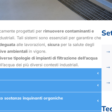
Set
camente progettati per
rimuovere contaminanti e
dustriali. Tali sistemi sono essenziali per garantire che
adeguata
alle lavorazioni,
sicura
per la salute degli
tive ambientali
in vigore.
iverse tipologie di impianti di filtrazione dell’acqua
’acqua dei più diversi contesti industriali.
nto sostanze inquinanti organiche
Te