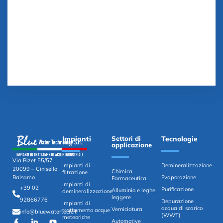
Impianti
Settori di
Tecnologie
applicazione
Via Bizet 55/57
Impianti di
Demineralizzazione
20099 – Cinisello
Chimica
filtrazione
Evaporazione
Balsamo
Farmaceutica
Impianti di
+39 02
Purificazione
Alluminio e leghe
demineralizzazione
leggere
92866776
Depurazione
Impianti di
acqua di scarico
Verniciatura
trattamento acque
info@bluewatertech.it
(WWT)
meteoriche
Automotive